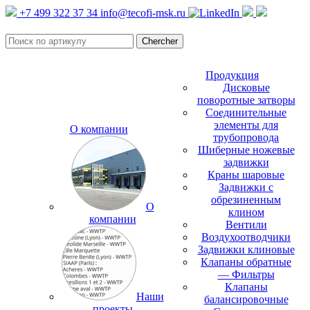
+7 499 322 37 34
info@tecofi-msk.ru
Продукция
Дисковые
поворотные затворы
Соединительные
элементы для
О компании
трубопровода
Шиберные ножевые
задвижки
Краны шаровые
Задвижки с
обрезиненным
О
клином
компании
Вентили
Воздухоотводчики
Задвижки клиновые
Клапаны обратные
— Фильтры
Клапаны
Наши
балансировочные
проекты