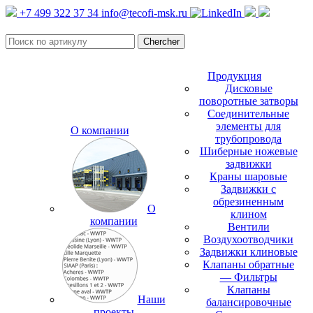
+7 499 322 37 34
info@tecofi-msk.ru
Продукция
Дисковые
поворотные затворы
Соединительные
элементы для
О компании
трубопровода
Шиберные ножевые
задвижки
Краны шаровые
Задвижки с
обрезиненным
О
клином
компании
Вентили
Воздухоотводчики
Задвижки клиновые
Клапаны обратные
— Фильтры
Клапаны
Наши
балансировочные
проекты