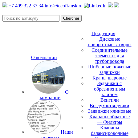
+7 499 322 37 34
info@tecofi-msk.ru
Продукция
Дисковые
поворотные затворы
Соединительные
элементы для
О компании
трубопровода
Шиберные ножевые
задвижки
Краны шаровые
Задвижки с
обрезиненным
О
клином
компании
Вентили
Воздухоотводчики
Задвижки клиновые
Клапаны обратные
— Фильтры
Клапаны
Наши
балансировочные
проекты