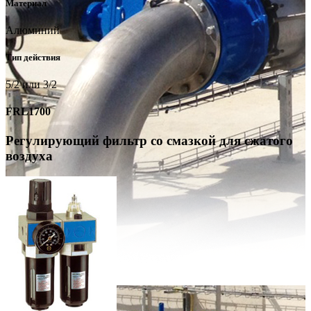
Материал
Алюминий
Тип действия
5/2 или 3/2
FRL1700
Регулирующий фильтр со смазкой для сжатого
воздуха