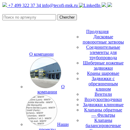
+7 499 322 37 34
info@tecofi-msk.ru
Продукция
Дисковые
поворотные затворы
Соединительные
элементы для
О компании
трубопровода
Шиберные ножевые
задвижки
Краны шаровые
Задвижки с
обрезиненным
О
клином
компании
Вентили
Воздухоотводчики
Задвижки клиновые
Клапаны обратные
— Фильтры
Клапаны
Наши
балансировочные
проекты