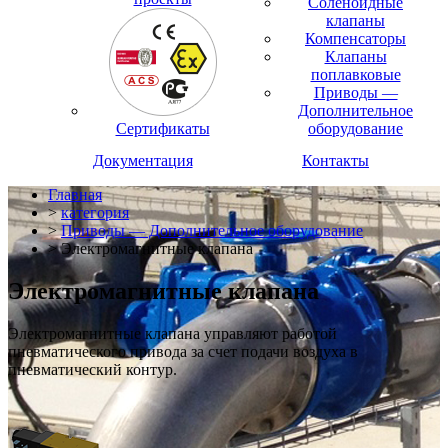
Соленоидные
клапаны
Компенсаторы
Клапаны
поплавковые
Приводы —
Дополнительное
Сертификаты
оборудование
Документация
Контакты
Главная
>
категория
>
Приводы — Дополнительное оборудование
> Электромагнитные клапана
Электромагнитные клапана
Электромагнитные клапана управляют работой
пневматического привода за счет подачи воздуха в
пневматический контур.