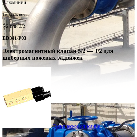
Алюминий
Тип действия
5/2 или 3/2
ED341-P03
Электромагнитный клапан 5/2 — 3/2 для
шиберных ножевых задвижек
Техническое описание