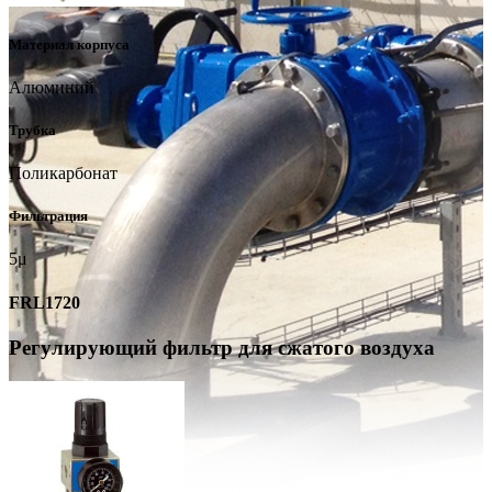
Материал корпуса
Алюминий
Трубка
Поликарбонат
Фильтрация
5μ
FRL1720
Регулирующий фильтр для сжатого воздуха