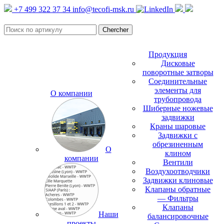
+7 499 322 37 34
info@tecofi-msk.ru
Продукция
Дисковые
поворотные затворы
Соединительные
элементы для
О компании
трубопровода
Шиберные ножевые
задвижки
Краны шаровые
Задвижки с
обрезиненным
О
клином
компании
Вентили
Воздухоотводчики
Задвижки клиновые
Клапаны обратные
— Фильтры
Клапаны
Наши
балансировочные
проекты