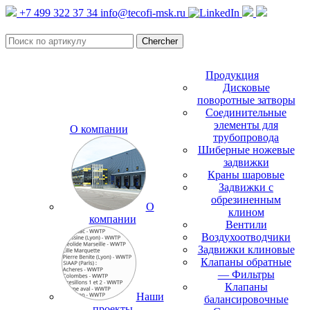
+7 499 322 37 34
info@tecofi-msk.ru
Продукция
Дисковые
поворотные затворы
Соединительные
элементы для
О компании
трубопровода
Шиберные ножевые
задвижки
Краны шаровые
Задвижки с
обрезиненным
О
клином
компании
Вентили
Воздухоотводчики
Задвижки клиновые
Клапаны обратные
— Фильтры
Клапаны
Наши
балансировочные
проекты