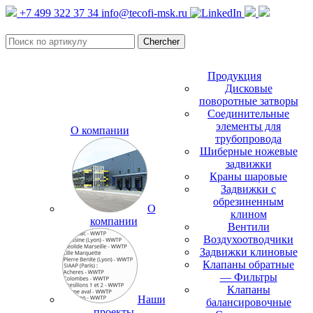
+7 499 322 37 34
info@tecofi-msk.ru
Продукция
Дисковые
поворотные затворы
Соединительные
элементы для
О компании
трубопровода
Шиберные ножевые
задвижки
Краны шаровые
Задвижки с
обрезиненным
О
клином
компании
Вентили
Воздухоотводчики
Задвижки клиновые
Клапаны обратные
— Фильтры
Клапаны
Наши
балансировочные
проекты