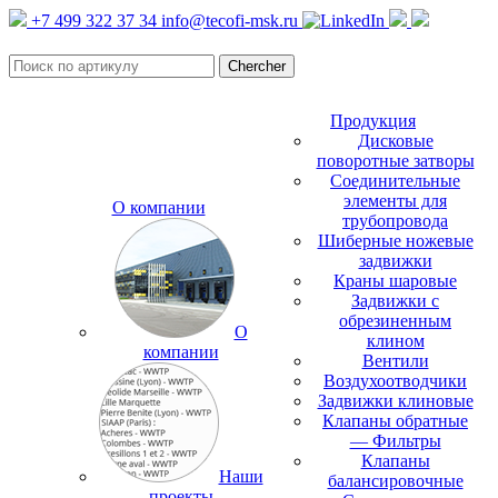
+7 499 322 37 34
info@tecofi-msk.ru
Продукция
Дисковые
поворотные затворы
Соединительные
элементы для
О компании
трубопровода
Шиберные ножевые
задвижки
Краны шаровые
Задвижки с
обрезиненным
О
клином
компании
Вентили
Воздухоотводчики
Задвижки клиновые
Клапаны обратные
— Фильтры
Клапаны
Наши
балансировочные
проекты