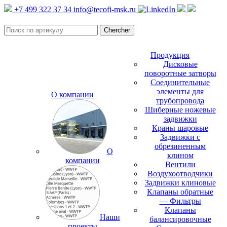
+7 499 322 37 34
info@tecofi-msk.ru
Продукция
Дисковые
поворотные затворы
Соединительные
элементы для
О компании
трубопровода
Шиберные ножевые
задвижки
Краны шаровые
Задвижки с
обрезиненным
О
клином
компании
Вентили
Воздухоотводчики
Задвижки клиновые
Клапаны обратные
— Фильтры
Клапаны
Наши
балансировочные
проекты