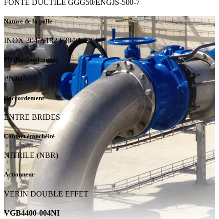
FONTE DUCTILE GGG50/ENGJS-500-7
Nature de la pelle
INOX 304/A182 F304/1.4301
PN (Raccordement)
PN10
Raccordement
ENTRE BRIDES
Contact étanchéité
NITRILE (NBR)
Actionneur
VERIN DOUBLE EFFET
VGB4400-004NI