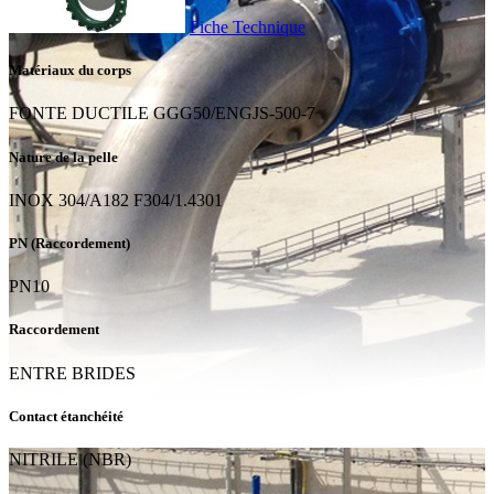
Fiche Technique
Matériaux du corps
FONTE DUCTILE GGG50/ENGJS-500-7
Nature de la pelle
INOX 304/A182 F304/1.4301
PN (Raccordement)
PN10
Raccordement
ENTRE BRIDES
Contact étanchéité
NITRILE (NBR)