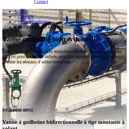
Contact
Accueil
>
catégorie
>
Vannes Guillotine
> Vanne guillotine bidirectionnelle
Vanne guillotine bidirectionnelle
Cette vanne de construction monobloc est étanche dans les 2 sens.
Elle est principalement utilisée pour des liquides faiblement chargés
comme les réseaux d’adduction d’eau.
VGB4400-00NI
Vanne à guillotine bidirectionnelle à tige montante à
volant