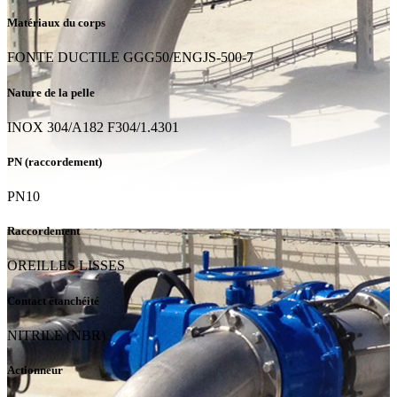
Matériaux du corps
FONTE DUCTILE GGG50/ENGJS-500-7
Nature de la pelle
INOX 304/A182 F304/1.4301
PN (raccordement)
PN10
Raccordement
OREILLES LISSES
Contact étanchéité
NITRILE (NBR)
Actionneur