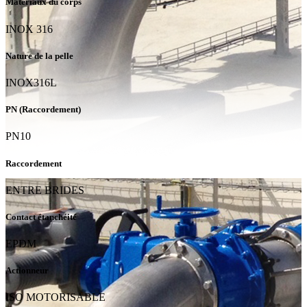
Matériaux du corps
INOX 316
Nature de la pelle
INOX316L
PN (Raccordement)
PN10
Raccordement
ENTRE BRIDES
Contact étanchéité
EPDM
Actionneur
ISO MOTORISABLE