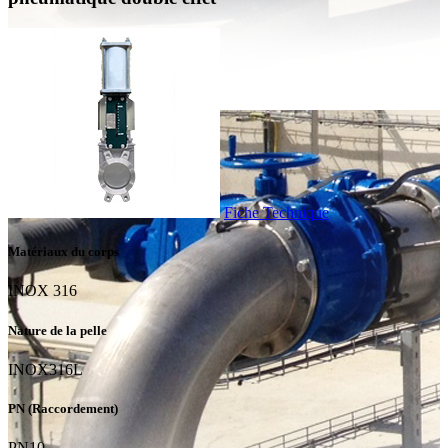
Fiche Technique
Matériaux du corps
INOX 316
Nature de la pelle
INOX316L
PN (Raccordement)
PN10