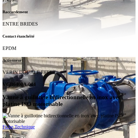
Raccordement
ENTRE BRIDES
Contact étanchéité
EPDM
Actionneur
VERIN DOUBLE EFFET
VGB6400A-004
Vanne à guillotine bidirectionnelle en inox avec
platine ISO motorisable
Fiche Technique