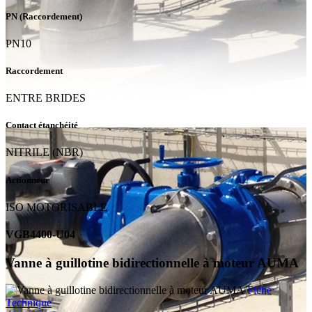
PN (Raccordement)
PN10
Raccordement
ENTRE BRIDES
Contact étanchéité
NITRILE (NBR)
Actionneur
ISO MOTORISABLE
VGB4400-U04
Vanne à guillotine bidirectionnelle à moteur AUMA
Fiche
Technique