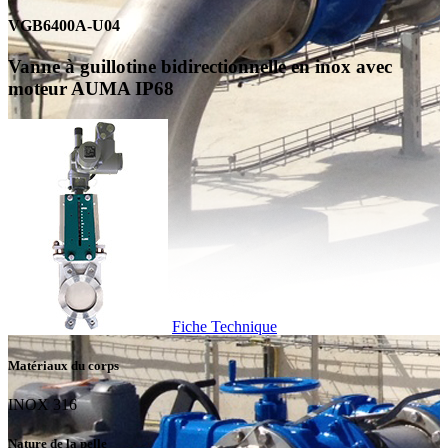
VGB6400A-U04
Vanne à guillotine bidirectionnelle en inox avec
moteur AUMA IP68
Fiche Technique
Matériaux du corps
INOX 316
Nature de la pelle