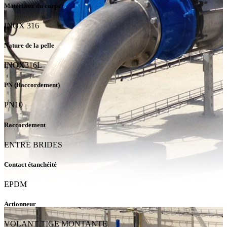
Matériaux du corps
INOX 316
Nature de la pelle
INOX316L
PN (Raccordement)
PN10
Raccordement
ENTRE BRIDES
Contact étanchéité
EPDM
Actionneur
VOLANT TIGE MONTANTE