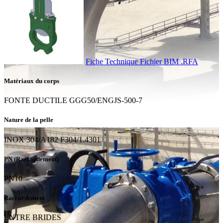
Fiche Technique
Fichier BIM .RFA
Matériaux du corps
FONTE DUCTILE GGG50/ENGJS-500-7
Nature de la pelle
INOX 304/A182 F304/1.4301
PN (Raccordement)
PN10
Raccordement
ENTRE BRIDES