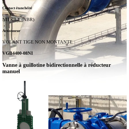
Contact étanchéité
NITRILE (NBR)
Actionneur
VOLANT TIGE NON MONTANTE
VGB4400-08NI
Vanne à guillotine bidirectionnelle à réducteur
manuel