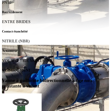
PN10
Raccordement
ENTRE BRIDES
Contact étanchéité
NITRILE (NBR)
Actionneur
VOLANT TIGE MONTANTE
VGB4400-001NI
Vanne à guillotine bidirectionnelle à tige non
montante à volant