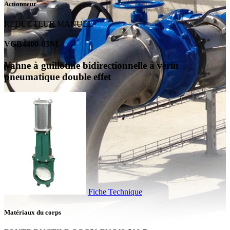
Actionneur
REDUCTEUR MANUEL
VGB4400-03NI
Vanne à guillotine bidirectionnelle à vérin
pneumatique double effet
Fiche Technique
Matériaux du corps