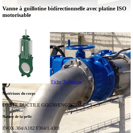
Vanne à guillotine bidirectionnelle avec platine ISO
motorisable
Fiche Technique
Matériaux du corps
FONTE DUCTILE GGG50/ENGJS-500-7
Nature de la pelle
INOX 304/A182 F304/1.4301