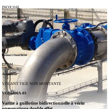
INOX316L
PN (Raccordement)
PN10
Raccordement
ENTRE BRIDES
Contact étanchéité
EPDM
Actionneur
VOLANT TIGE NON MONTANTE
VGB6400A-03
Vanne à guillotine bidirectionnelle à vérin
pneumatique double effet