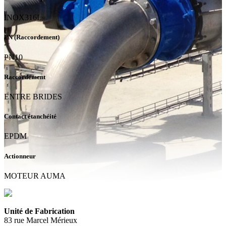
INOX316L
PN (Raccordement)
PN10
Raccordement
ENTRE BRIDES
Contact étanchéité
EPDM
Actionneur
MOTEUR AUMA
Unité de Fabrication
83 rue Marcel Mérieux