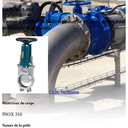
VGB6400A-001
Vanne à guillotine bidirectionnelle en inox à tige non
montante et à volant
Fiche Technique
Matériaux du corps
INOX 316
Nature de la pelle