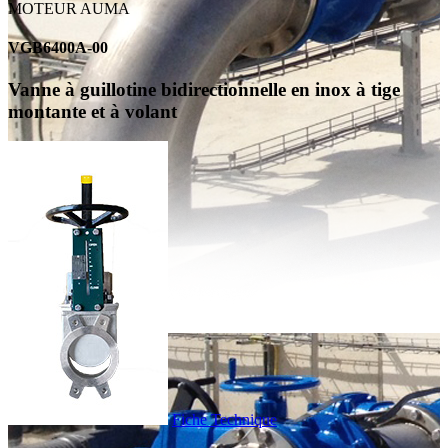
MOTEUR AUMA
VGB6400A-00
Vanne à guillotine bidirectionnelle en inox à tige
montante et à volant
Fiche Technique