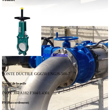
Fiche Technique
Matériaux du corps
FONTE DUCTILE GGG50/ENGJS-500-7
Nature de la pelle
INOX 304/A182 F304/1.4301
PN (Raccordement)