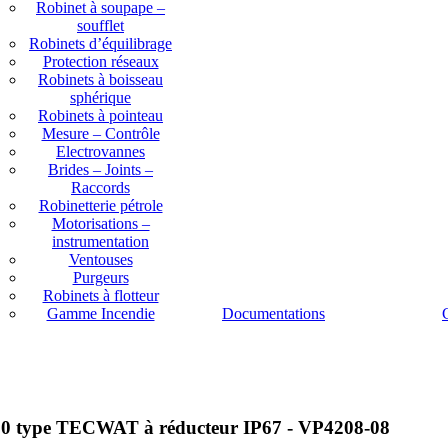
Robinet à soupape –
soufflet
Robinets d’équilibrage
Protection réseaux
Robinets à boisseau
sphérique
Robinets à pointeau
Mesure – Contrôle
Electrovannes
Brides – Joints –
Raccords
Robinetterie pétrole
Motorisations –
instrumentation
Ventouses
Purgeurs
Robinets à flotteur
Gamme Incendie
Documentations
PN10 type TECWAT à réducteur IP67 - VP4208-08