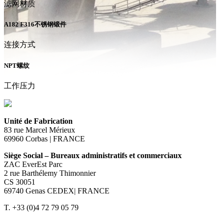
滤网材质
A182 F316不锈钢锻件
连接方式
NPT螺纹
工作压力
Unité de Fabrication
83 rue Marcel Mérieux
69960 Corbas | FRANCE
Siège Social – Bureaux administratifs et commerciaux
ZAC EverEst Parc
2 rue Barthélemy Thimonnier
CS 30051
69740 Genas CEDEX| FRANCE
T. +33 (0)4 72 79 05 79