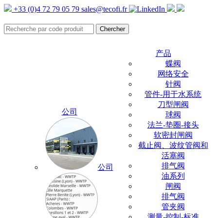
+33 (0)4 72 79 05 79
sales@tecofi.fr
产品
蝶阀
网络安全
针阀
管件-用于水系统
刀型闸阀
公司
球阀
法兰-垫圈-接头
软密封闸阀
截止阀、波纹管阀和
活塞阀
排气阀
公司
油系列
闸阀
排气阀
管夹阀
测量-控制-标准