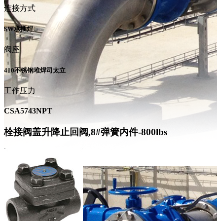
连接方式
SW承插焊
阀座
410不锈钢堆焊司太立
工作压力
CSA5743NPT
栓接阀盖升降止回阀,8#弹簧内件-800lbs