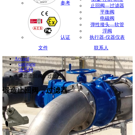
参考
止回阀—过滤器
平衡阀
电磁阀
弹性接头—软管
浮阀
认证
执行器-仪器仪表
文件
联系人
Accueil
>
catégorie
>
油系列
> 锻造止回阀，过滤器
锻造止回阀，过滤器