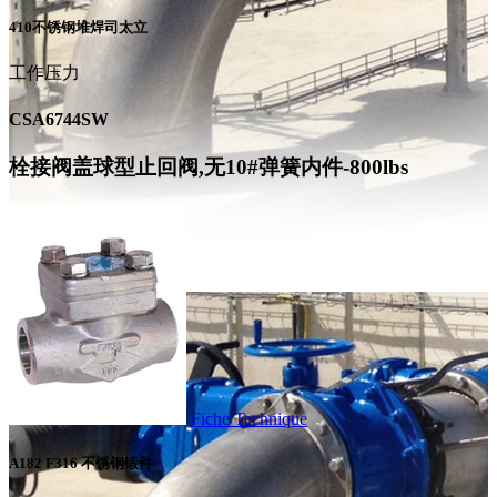
410不锈钢堆焊司太立
工作压力
CSA6744SW
栓接阀盖球型止回阀,无10#弹簧内件-800lbs
Fiche Technique
A182 F316 不锈钢锻件