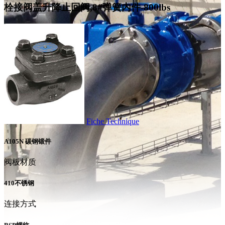
栓接阀盖升降止回阀,8#弹簧内件-800lbs
Fiche Technique
A105N 碳钢锻件
阀板材质
410不锈钢
连接方式