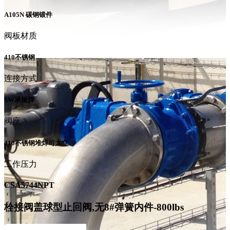
A105N 碳钢锻件
阀板材质
410不锈钢
连接方式
SW承插焊
阀座
410不锈钢堆焊司太立
工作压力
CSA5744NPT
栓接阀盖球型止回阀,无8#弹簧内件-800lbs