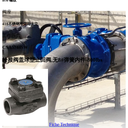
BSP螺纹
阀座
410不锈钢堆焊司太立
工作压力
CSA5744SW
栓接阀盖球型止回阀,无8#弹簧内件-800lbs
Fiche Technique