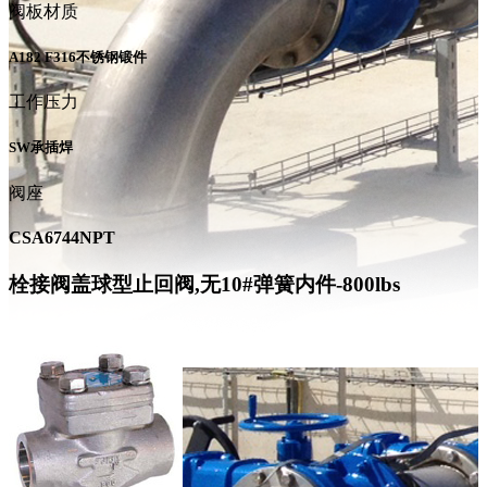
阀板材质
A182 F316不锈钢锻件
工作压力
SW承插焊
阀座
CSA6744NPT
栓接阀盖球型止回阀,无10#弹簧内件-800lbs