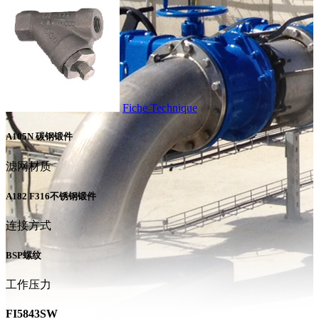
Fiche Technique
A105N 碳钢锻件
滤网材质
A182 F316不锈钢锻件
连接方式
BSP螺纹
工作压力
FI5843SW