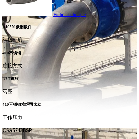
Fiche Technique
A105N 碳钢锻件
阀板材质
410不锈钢
连接方式
NPT螺纹
阀座
410不锈钢堆焊司太立
工作压力
CSA5743BSP