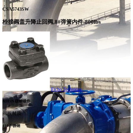
CSA5743SW
栓接阀盖升降止回阀,8#弹簧内件-800lbs
Fiche Technique
A105N 碳钢锻件
阀板材质
410不锈钢