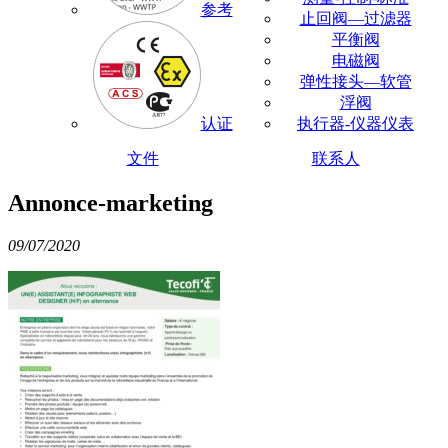
参考
止回阀—过滤器
平衡阀
电磁阀
弹性接头—软管
浮阀
认证
执行器-仪器仪表
文件
联系人
Annonce-marketing
09/07/2020