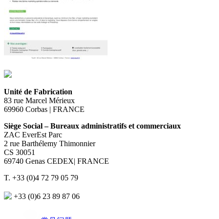
Unité de Fabrication
83 rue Marcel Mérieux
69960 Corbas | FRANCE
Siège Social – Bureaux administratifs et commerciaux
ZAC EverEst Parc
2 rue Barthélemy Thimonnier
CS 30051
69740 Genas CEDEX| FRANCE
T. +33 (0)4 72 79 05 79
+33 (0)6 23 89 87 06