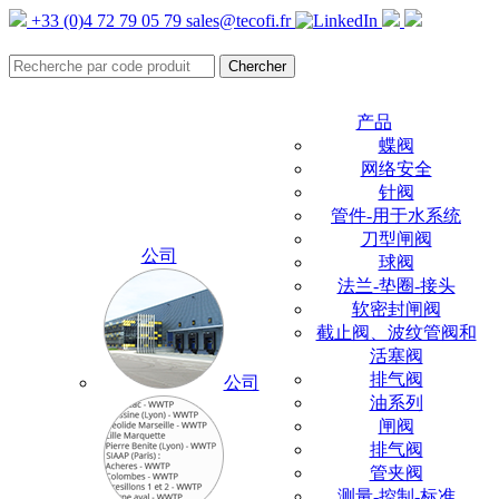
+33 (0)4 72 79 05 79
sales@tecofi.fr
产品
蝶阀
网络安全
针阀
管件-用于水系统
刀型闸阀
公司
球阀
法兰-垫圈-接头
软密封闸阀
截止阀、波纹管阀和
活塞阀
排气阀
公司
油系列
闸阀
排气阀
管夹阀
测量-控制-标准