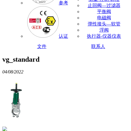
参考
止回阀—过滤器
平衡阀
电磁阀
弹性接头—软管
浮阀
认证
执行器-仪器仪表
文件
联系人
vg_standard
04/08/2022