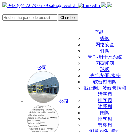
+33 (0)4 72 79 05 79
sales@tecofi.fr
产品
蝶阀
网络安全
针阀
管件-用于水系统
刀型闸阀
公司
球阀
法兰-垫圈-接头
软密封闸阀
截止阀、波纹管阀和
活塞阀
排气阀
公司
油系列
闸阀
排气阀
管夹阀
测量-控制-标准