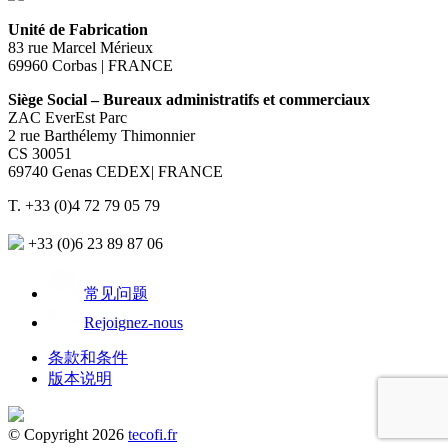
Unité de Fabrication
83 rue Marcel Mérieux
69960 Corbas | FRANCE
Siège Social – Bureaux administratifs et commerciaux
ZAC EverEst Parc
2 rue Barthélemy Thimonnier
CS 30051
69740 Genas CEDEX| FRANCE
T. +33 (0)4 72 79 05 79
+33 (0)6 23 89 87 06
常见问题
Rejoignez-nous
条款和条件
版本说明
© Copyright 2026
tecofi.fr