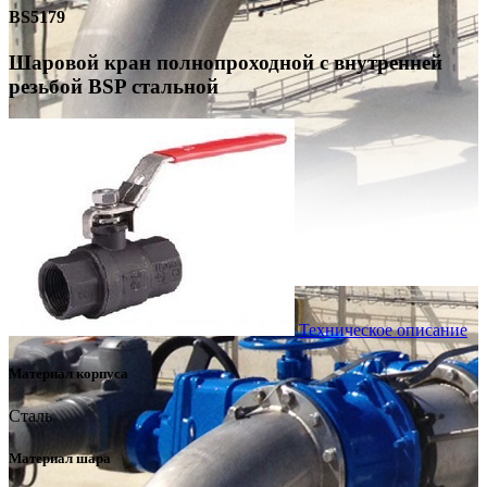
BS5179
Шаровой кран полнопроходной с внутренней
резьбой BSP стальной
Техническое описание
Материал корпуса
Сталь
Материал шара