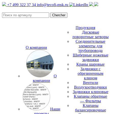
+7 499 322 37 34
info@tecofi-msk.ru
Продукция
Дисковые
поворотные затворы
Соединительные
элементы для
О компании
трубопровода
Шиберные ножевые
задвижки
Краны шаровые
Задвижки с
обрезиненным
О
клином
компании
Вентили
Воздухоотводчики
Задвижки клиновые
Клапаны обратные
— Фильтры
Клапаны
Наши
балансировочные
проекты