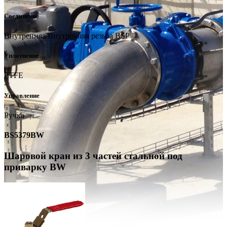
Соединение
Внутренняя/Внутренняя резьба BSP
Уплотнение
PTFE
Управление
Ручка
BS5379BW
Шаровой кран из 3 частей стальной под
приварку BW