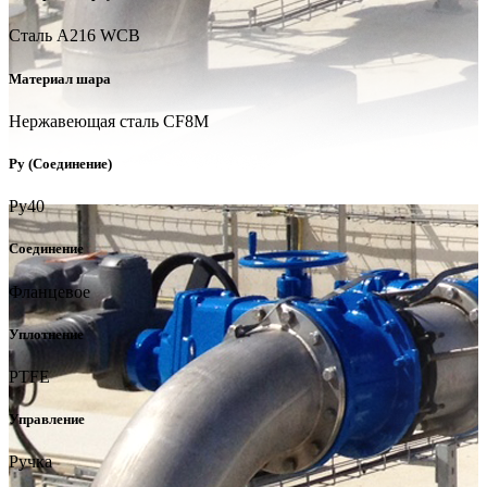
Сталь A216 WCB
Материал шара
Нержавеющая сталь CF8M
Ру (Соединение)
Ру40
Соединение
Фланцевое
Уплотнение
PTFE
Управление
Ручка