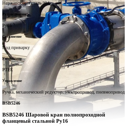
Нержавеющая сталь 304
Ру (соединение)
Ру16
Соединение
Под приварку
Уплотнение
PTFE
Управление
Pучка, механический редуктор, электропривод, пневмопривод
BSB5246
BSB5246 Шаровой кран полнопроходной
фланцевый стальной Ру16