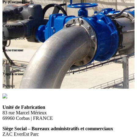
Ру (Соединение)
Ру40
Соединение
Фланцевое
Уплотнение
PTFE
Управление
Ручка
Unité de Fabrication
83 rue Marcel Mérieux
69960 Corbas | FRANCE
Siège Social – Bureaux administratifs et commerciaux
ZAC EverEst Parc