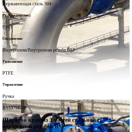
Нержавеющая сталь 304
Ру (Соединение)
Ру63
Соединение
Внутренняя/Внутренняя резьба BSP
Уплотнение
PTFE
Управление
Ручка
BS5379BSP
Шаровой кран из 3 частей стальной с
внутренней резьбой BSP