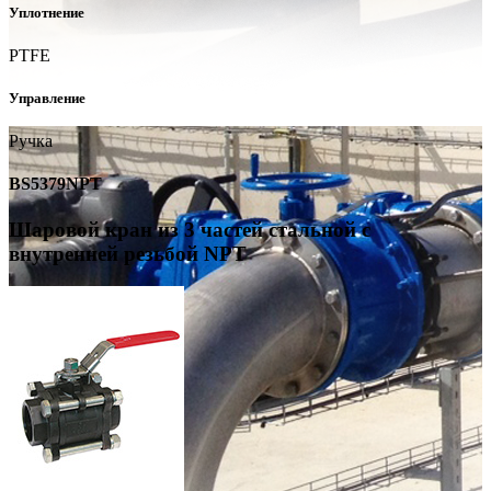
Уплотнение
PTFE
Управление
Ручка
BS5379NPT
Шаровой кран из 3 частей стальной с
внутренней резьбой NPT