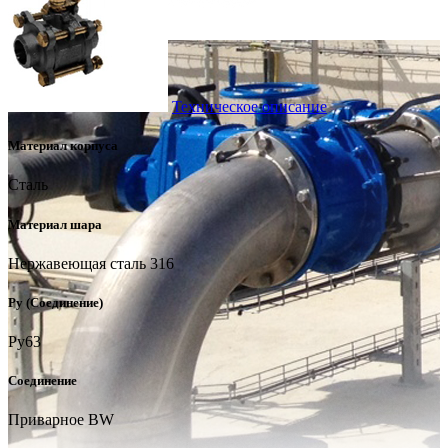
Техническое описание
Материал корпуса
Сталь
Материал шара
Нержавеющая сталь 316
Ру (Соединение)
Ру63
Соединение
Приварное BW