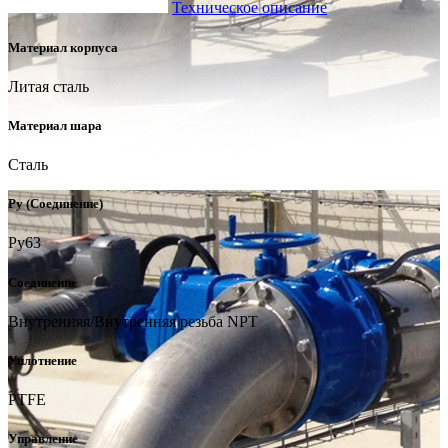
Техническое описание
Материал корпуса
Литая сталь
Материал шара
Сталь
Ру (Соединение)
Ру63
Соединение
Внутренняя/Внутренняя резьба NPT
Уплотнение
PTFE
Управление