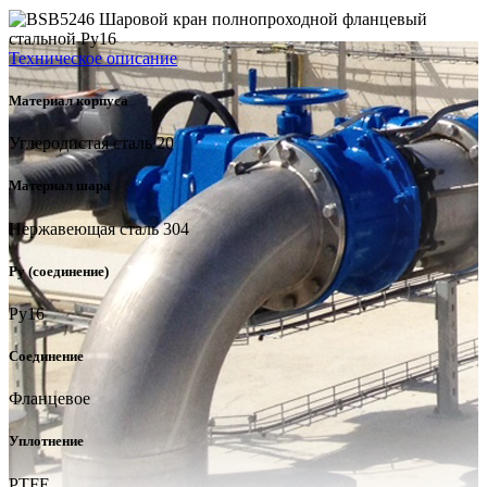
Техническое описание
Материал корпуса
Углеродистая сталь 20
Материал шара
Нержавеющая сталь 304
Ру (соединение)
Ру16
Соединение
Фланцевое
Уплотнение
PTFE