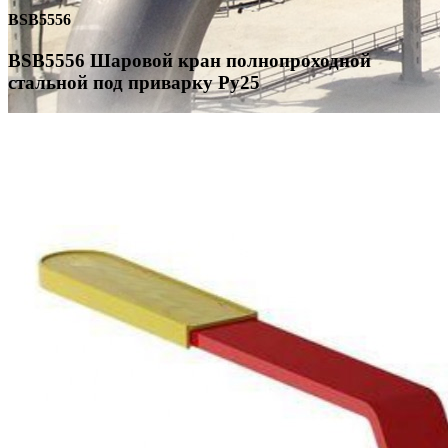
BSB5556
BSB5556 Шаровой кран полнопроходной
стальной под приварку Ру25