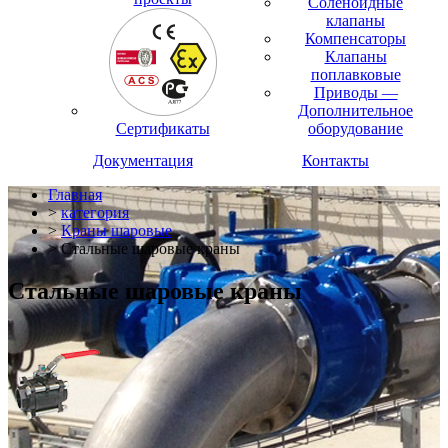
Соленоидные
клапаны
Компенсаторы
Клапаны
поплавковые
Приводы —
Дополнительное
Сертификаты
оборудование
Документация
Контакты
Главная
>
категория
>
Краны шаровые
> Стальные шаровые краны
Стальные шаровые краны