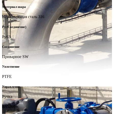
Материал шара
Нержавеющая сталь 316
Ру (Соединение)
Ру63
Соединение
Приварное SW
Уплотнение
PTFE
Управление
Ручка
BS5260