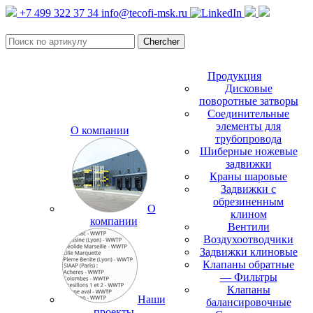
+7 499 322 37 34
info@tecofi-msk.ru
Продукция
Дисковые
поворотные затворы
Соединительные
элементы для
О компании
трубопровода
Шиберные ножевые
задвижки
Краны шаровые
Задвижки с
обрезиненным
О
клином
компании
Вентили
Воздухоотводчики
Задвижки клиновые
Клапаны обратные
— Фильтры
Клапаны
Наши
балансировочные
проекты