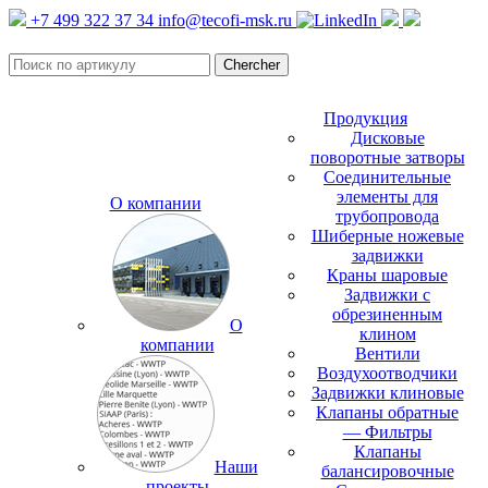
+7 499 322 37 34
info@tecofi-msk.ru
Продукция
Дисковые
поворотные затворы
Соединительные
элементы для
О компании
трубопровода
Шиберные ножевые
задвижки
Краны шаровые
Задвижки с
обрезиненным
О
клином
компании
Вентили
Воздухоотводчики
Задвижки клиновые
Клапаны обратные
— Фильтры
Клапаны
Наши
балансировочные
проекты