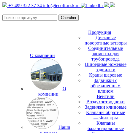
+7 499 322 37 34
info@tecofi-msk.ru
Продукция
Дисковые
поворотные затворы
Соединительные
элементы для
О компании
трубопровода
Шиберные ножевые
задвижки
Краны шаровые
Задвижки с
обрезиненным
О
клином
компании
Вентили
Воздухоотводчики
Задвижки клиновые
Клапаны обратные
— Фильтры
Клапаны
Наши
балансировочные
проекты