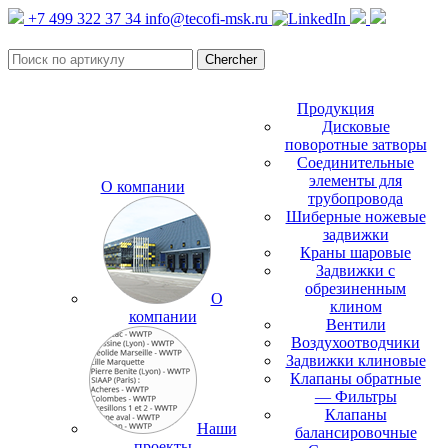
+7 499 322 37 34
info@tecofi-msk.ru
Продукция
Дисковые
поворотные затворы
Соединительные
элементы для
О компании
трубопровода
Шиберные ножевые
задвижки
Краны шаровые
Задвижки с
обрезиненным
О
клином
компании
Вентили
Воздухоотводчики
Задвижки клиновые
Клапаны обратные
— Фильтры
Клапаны
Наши
балансировочные
проекты