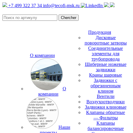
+7 499 322 37 34
info@tecofi-msk.ru
Продукция
Дисковые
поворотные затворы
Соединительные
элементы для
О компании
трубопровода
Шиберные ножевые
задвижки
Краны шаровые
Задвижки с
обрезиненным
О
клином
компании
Вентили
Воздухоотводчики
Задвижки клиновые
Клапаны обратные
— Фильтры
Клапаны
Наши
балансировочные
проекты