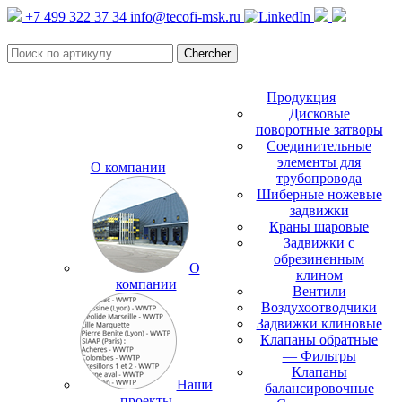
+7 499 322 37 34
info@tecofi-msk.ru
Продукция
Дисковые
поворотные затворы
Соединительные
элементы для
О компании
трубопровода
Шиберные ножевые
задвижки
Краны шаровые
Задвижки с
обрезиненным
О
клином
компании
Вентили
Воздухоотводчики
Задвижки клиновые
Клапаны обратные
— Фильтры
Клапаны
Наши
балансировочные
проекты