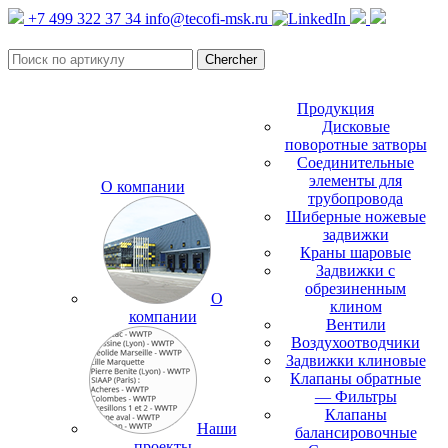
+7 499 322 37 34
info@tecofi-msk.ru
Продукция
Дисковые
поворотные затворы
Соединительные
элементы для
О компании
трубопровода
Шиберные ножевые
задвижки
Краны шаровые
Задвижки с
обрезиненным
О
клином
компании
Вентили
Воздухоотводчики
Задвижки клиновые
Клапаны обратные
— Фильтры
Клапаны
Наши
балансировочные
проекты