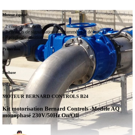
Moteur équipé
- 2 contacts fin de course
- 3 contacts de signalisation programmés par défaut
- Recopie de position
Protection
IP67
Embase
ISO
MOTEUR BERNARD CONTROLS B24
Kit motorisation Bernard Controls -Modèle AQ
monophasé 230V/50Hz On/Off