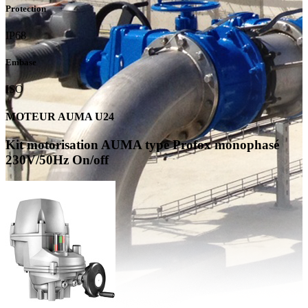
Protection
IP68
Embase
ISO
MOTEUR AUMA U24
Kit motorisation AUMA type Profox monophasé
230V/50Hz On/off