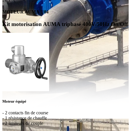
ISO
MOTEUR AUMA U04
Kit motorisation AUMA triphasé 400V/50Hz On/Off
Moteur équipé
- 2 contacts fin de course
- 1 résistance de chauffe
- 2 limiteurs de couple