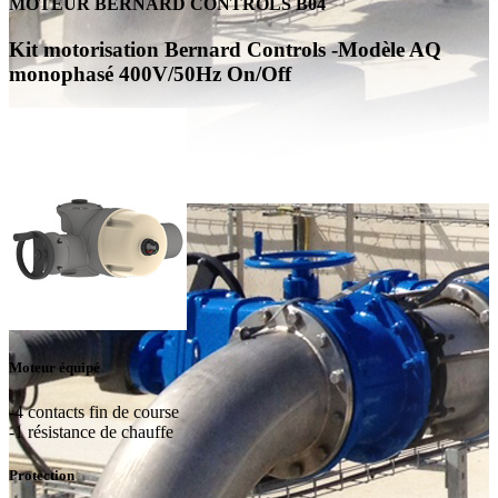
MOTEUR BERNARD CONTROLS B04
Kit motorisation Bernard Controls -Modèle AQ
monophasé 400V/50Hz On/Off
Moteur équipé
-4 contacts fin de course
-1 résistance de chauffe
Protection