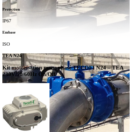
Protection
IP67
Embase
ISO
TEA N24
Kit motorisation monophasé TECOFI N24 – TEA
230V/50/60Hz On/Off