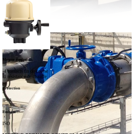
Moteur équipé
-4 contacts fin de course
-1 résistance de chauffe
Protection
IP68
Embase
ISO