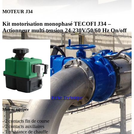
MOTEUR J34
Kit motorisation monophasé TECOFI J34 –
Actionneur multi-tension 24-230V/50/60 Hz On/off
Fiche Technique
Moteur équipée
- 2 contacts fin de course
- 2 contacts auxiliaires
- 1 résistance de chauffe