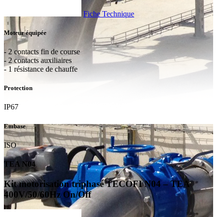
Fiche Technique
Moteur équipée
- 2 contacts fin de course
- 2 contacts auxiliaires
- 1 résistance de chauffe
Protection
IP67
Embase
ISO
TEA N04
Kit motorisation triphasé TECOFI N04 – TEA
400V/50/60Hz On/Off