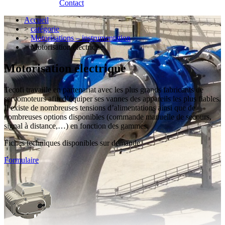
Contact
Accueil
>
catégorie
>
Motorisations – instrumentation
> Motorisation électrique
Motorisation électrique
Tecofi travaille en partenariat avec les plus grands fabricants de
servomoteurs afin d’équiper ses vannes des appareils les plus fiables.
Il existe de nombreuses tensions d’alimentations ainsi que de
nombreuses options disponibles (commande manuelle de secours,
signal à distance,…) en fonction des gammes.
Fiches techniques disponibles sur demande
Formulaire