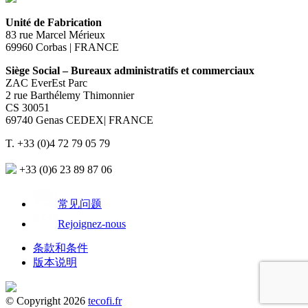
Unité de Fabrication
83 rue Marcel Mérieux
69960 Corbas | FRANCE
Siège Social – Bureaux administratifs et commerciaux
ZAC EverEst Parc
2 rue Barthélemy Thimonnier
CS 30051
69740 Genas CEDEX| FRANCE
T. +33 (0)4 72 79 05 79
+33 (0)6 23 89 87 06
常见问题
Rejoignez-nous
条款和条件
版本说明
© Copyright 2026
tecofi.fr