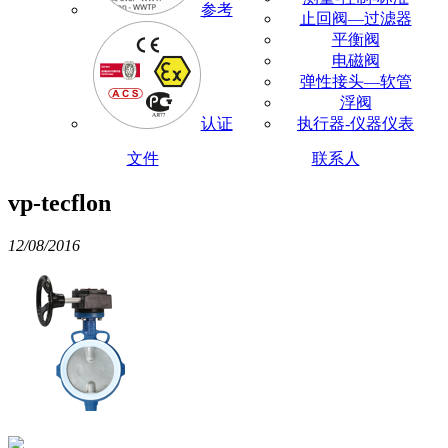
参考
止回阀—过滤器
平衡阀
电磁阀
弹性接头—软管
浮阀
认证
执行器-仪器仪表
文件
联系人
vp-tecflon
12/08/2016