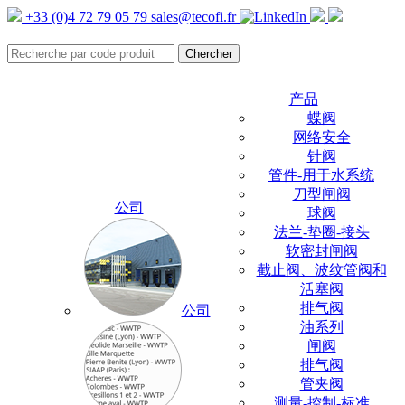
+33 (0)4 72 79 05 79
sales@tecofi.fr
产品
蝶阀
网络安全
针阀
管件-用于水系统
刀型闸阀
公司
球阀
法兰-垫圈-接头
软密封闸阀
截止阀、波纹管阀和
活塞阀
排气阀
公司
油系列
闸阀
排气阀
管夹阀
测量-控制-标准