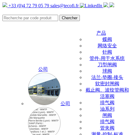
+33 (0)4 72 79 05 79
sales@tecofi.fr
产品
蝶阀
网络安全
针阀
管件-用于水系统
刀型闸阀
公司
球阀
法兰-垫圈-接头
软密封闸阀
截止阀、波纹管阀和
活塞阀
排气阀
公司
油系列
闸阀
排气阀
管夹阀
测量-控制-标准