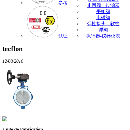
参考
止回阀—过滤器
平衡阀
电磁阀
弹性接头—软管
浮阀
认证
执行器-仪器仪表
tecflon
12/08/2016
Unité de Fabrication