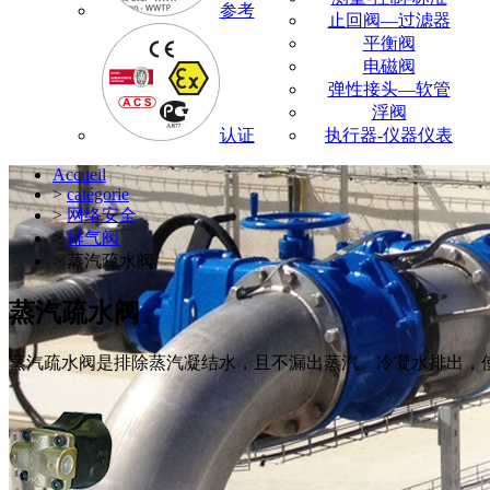
参考
止回阀—过滤器
平衡阀
电磁阀
弹性接头—软管
浮阀
认证
执行器-仪器仪表
Accueil
>
catégorie
>
网络安全
>
排气阀
> 蒸汽疏水阀
蒸汽疏水阀
蒸汽疏水阀是排除蒸汽凝结水，且不漏出蒸汽。冷凝水排出，