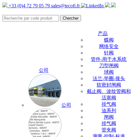
+33 (0)4 72 79 05 79
sales@tecofi.fr
产品
蝶阀
网络安全
针阀
管件-用于水系统
刀型闸阀
公司
球阀
法兰-垫圈-接头
软密封闸阀
截止阀、波纹管阀和
活塞阀
排气阀
公司
油系列
闸阀
排气阀
管夹阀
测量-控制-标准