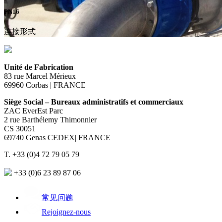
PN16
连接形式
Unité de Fabrication
83 rue Marcel Mérieux
69960 Corbas | FRANCE
Siège Social – Bureaux administratifs et commerciaux
ZAC EverEst Parc
2 rue Barthélemy Thimonnier
CS 30051
69740 Genas CEDEX| FRANCE
T. +33 (0)4 72 79 05 79
+33 (0)6 23 89 87 06
常见问题
Rejoignez-nous