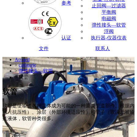
参考
止回阀—过滤器
平衡阀
电磁阀
弹性接头—软管
浮阀
认证
执行器-仪器仪表
文件
联系人
Accueil
>
catégorie
>
弹性接头—软管
> 软管
软管
软管是使输送各种流体成为可能的一种重要管道部件。根据内
衬（抗压性）、涂层（外部环境适应性）和管子（取决于被输
送液体，软管种类很多。