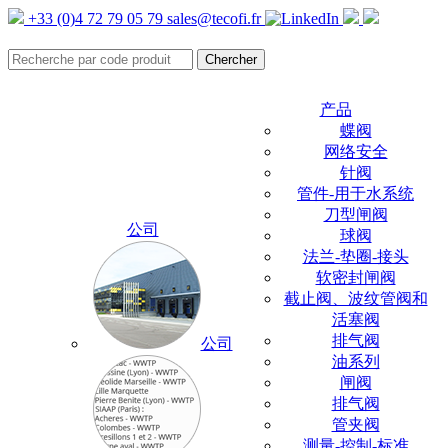
+33 (0)4 72 79 05 79
sales@tecofi.fr
产品
蝶阀
网络安全
针阀
管件-用于水系统
刀型闸阀
公司
球阀
法兰-垫圈-接头
软密封闸阀
截止阀、波纹管阀和
活塞阀
排气阀
公司
油系列
闸阀
排气阀
管夹阀
测量-控制-标准