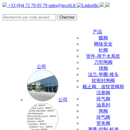
+33 (0)4 72 79 05 79
sales@tecofi.fr
产品
蝶阀
网络安全
针阀
管件-用于水系统
刀型闸阀
公司
球阀
法兰-垫圈-接头
软密封闸阀
截止阀、波纹管阀和
活塞阀
排气阀
公司
油系列
闸阀
排气阀
管夹阀
测量-控制-标准