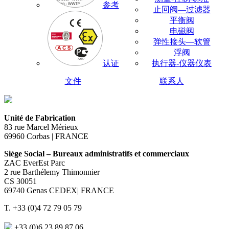
参考
止回阀—过滤器
平衡阀
电磁阀
弹性接头—软管
浮阀
认证
执行器-仪器仪表
文件
联系人
Unité de Fabrication
83 rue Marcel Mérieux
69960 Corbas | FRANCE
Siège Social – Bureaux administratifs et commerciaux
ZAC EverEst Parc
2 rue Barthélemy Thimonnier
CS 30051
69740 Genas CEDEX| FRANCE
T. +33 (0)4 72 79 05 79
+33 (0)6 23 89 87 06