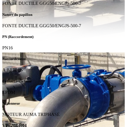
FONTE DUCTILE GGG50/ENGJS-500-7
Nature du papillon
FONTE DUCTILE GGG50/ENGJS-500-7
PN (Raccordement)
PN16
Raccordement
A BRIDES
Contact étanchéité
EPDM
Actionneur
MOTEUR AUMA TRIPHASE
VP4208-B04