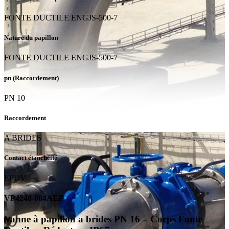
FONTE DUCTILE ENGJS-500-7
Nature du papillon
FONTE DUCTILE ENGJS-500-7
pn (Raccordement)
PN 10
Raccordement
A BRIDES
Contact étanchéité
EPDM
VP4248-084AEP
Vanne à papillon a brides PN 16 – Corps Fonte