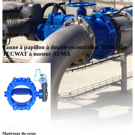
Actionneur
MOTEUR AUMA TRIPHASE
VP4268-U04
Vanne à papillon à double excentration PN40 type
TECWAT à moteur AUMA
Matériaux du corps