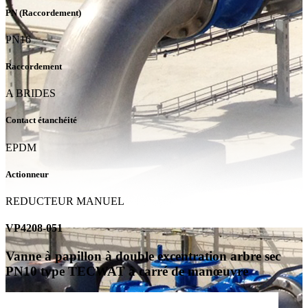
PN (Raccordement)
PN16
Raccordement
A BRIDES
Contact étanchéité
EPDM
Actionneur
REDUCTEUR MANUEL
VP4208-051
Vanne à papillon à double excentration arbre sec
PN10 type TECWAT à carré de manœuvre