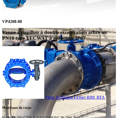
VP4208-08
Vanne à papillon à double excentration arbre sec
PN10 type TECWAT à réducteur IP67
Fiche Technique
Fichier BIM .RFA
Matériaux du corps
FONTE DUCTILE GGG50/ENGJS-500-7