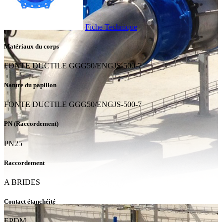
Fiche Technique
Matériaux du corps
FONTE DUCTILE GGG50/ENGJS-500-7
Nature du papillon
FONTE DUCTILE GGG50/ENGJS-500-7
PN (Raccordement)
PN25
Raccordement
A BRIDES
Contact étanchéité
EPDM