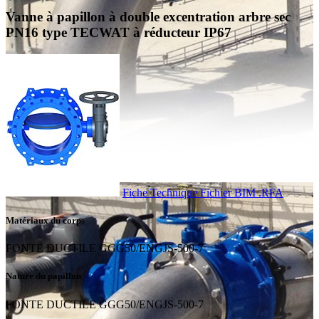
Vanne à papillon à double excentration arbre sec
PN16 type TECWAT à réducteur IP67
Fiche Technique
Fichier BIM .RFA
Matériaux du corps
FONTE DUCTILE GGG50/ENGJS-500-7
Nature du papillon
FONTE DUCTILE GGG50/ENGJS-500-7