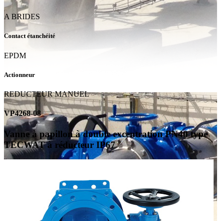
A BRIDES
Contact étanchéité
EPDM
Actionneur
REDUCTEUR MANUEL
VP4268-08
Vanne à papillon à double excentration PN40 type
TECWAT à réducteur IP67