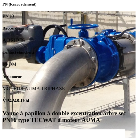
PN (Raccordement)
PN10
Raccordement
A BRIDES
Contact étanchéité
EPDM
Actionneur
MOTEUR AUMA TRIPHASE
VP4248-U04
Vanne à papillon à double excentration arbre sec
PN16 type TECWAT à moteur AUMA