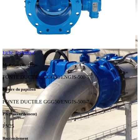
Fiche Technique
Matériaux du corps
FONTE DUCTILE GGG50/ENGJS-500-7
Nature du papillon
FONTE DUCTILE GGG50/ENGJS-500-7
PN (Raccordement)
PN25
Raccordement