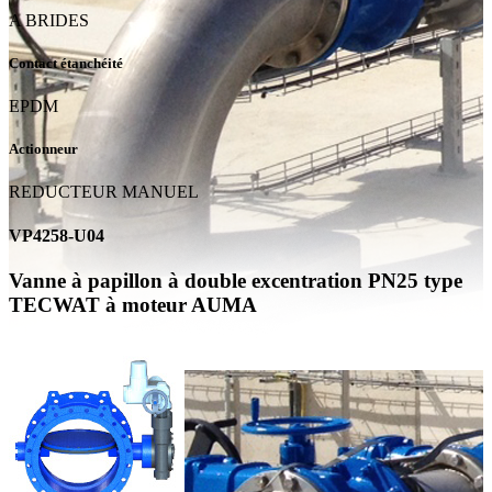
A BRIDES
Contact étanchéité
EPDM
Actionneur
REDUCTEUR MANUEL
VP4258-U04
Vanne à papillon à double excentration PN25 type
TECWAT à moteur AUMA