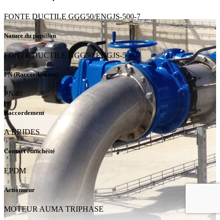
FONTE DUCTILE GGG50/ENGJS-500-7
Nature du papillon
FONTE DUCTILE GGG50/ENGJS-500-7
PN (Raccordement)
PN40
Raccordement
A BRIDES
Contact étanchéité
EPDM
Actionneur
MOTEUR AUMA TRIPHASE