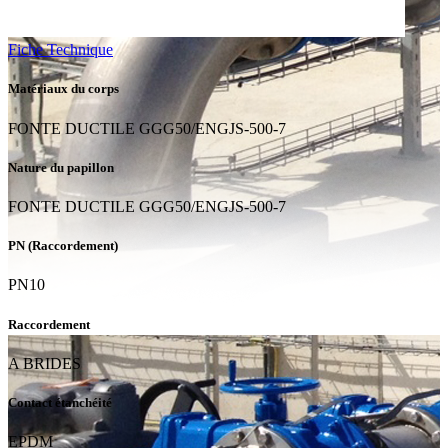
Fiche Technique
Matériaux du corps
FONTE DUCTILE GGG50/ENGJS-500-7
Nature du papillon
FONTE DUCTILE GGG50/ENGJS-500-7
PN (Raccordement)
PN10
Raccordement
A BRIDES
Contact étanchéité
EPDM