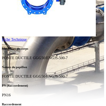
Fiche Technique
Matériaux du corps
FONTE DUCTILE GGG50/ENGJS-500-7
Nature du papillon
FONTE DUCTILE GGG50/ENGJS-500-7
PN (Raccordement)
PN16
Raccordement