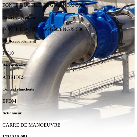
FONTE DUCTILE GGG50/ENGJS-500-7
Nature du papillon
FONTE DUCTILE GGG50/ENGJS-500-7
PN (Raccordement)
PN10
Raccordement
A BRIDES
Contact étanchéité
EPDM
Actionneur
CARRE DE MANOEUVRE
VP4248-051