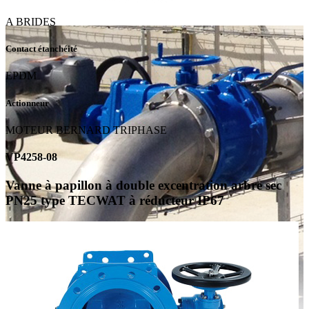
A BRIDES
Contact étanchéité
EPDM
Actionneur
MOTEUR BERNARD TRIPHASE
VP4258-08
Vanne à papillon à double excentration arbre sec
PN25 type TECWAT à réducteur IP67