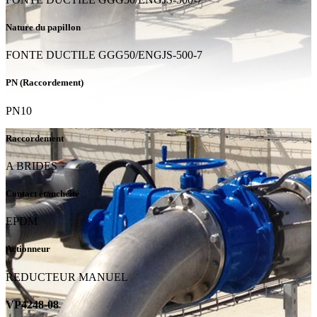
Nature du papillon
FONTE DUCTILE GGG50/ENGJS-500-7
PN (Raccordement)
PN10
Raccordement
A BRIDES
Contact étanchéité
EPDM
Actionneur
REDUCTEUR MANUEL
VP4248-08