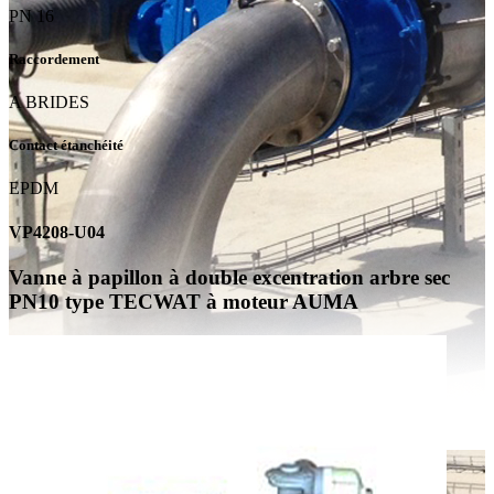
PN 16
Raccordement
A BRIDES
Contact étanchéité
EPDM
VP4208-U04
Vanne à papillon à double excentration arbre sec
PN10 type TECWAT à moteur AUMA