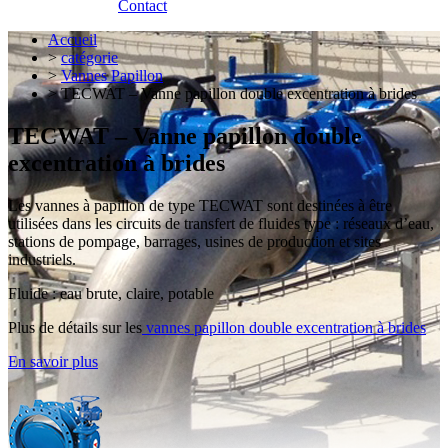
Contact
Accueil
>
catégorie
>
Vannes Papillon
> TECWAT – Vanne papillon double excentration à brides
TECWAT – Vanne papillon double
excentration à brides
Les vannes à papillon de type TECWAT sont destinées à être
utilisées dans les circuits de transfert de fluides type : réseaux d’eau,
stations de pompage, barrages, usines de production et sites
industriels.
Fluide : eau brute, claire, potable
Plus de détails sur les
vannes papillon double excentration à brides
En savoir plus