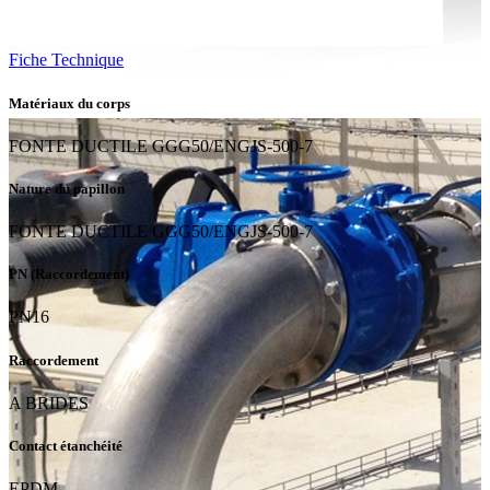
Fiche Technique
Matériaux du corps
FONTE DUCTILE GGG50/ENGJS-500-7
Nature du papillon
FONTE DUCTILE GGG50/ENGJS-500-7
PN (Raccordement)
PN16
Raccordement
A BRIDES
Contact étanchéité
EPDM