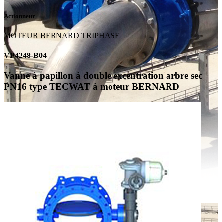
Actionneur
MOTEUR BERNARD TRIPHASE
VP4248-B04
Vanne à papillon à double excentration arbre sec
PN16 type TECWAT à moteur BERNARD